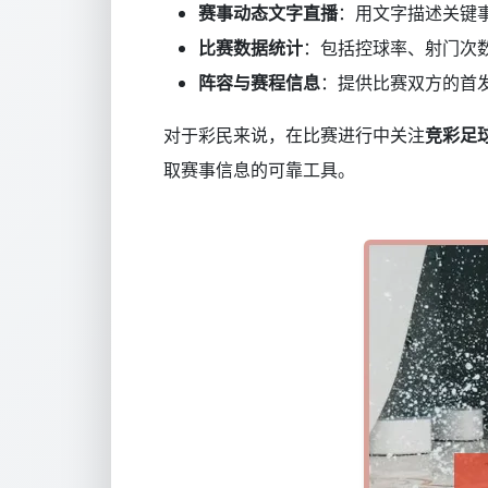
赛事动态文字直播
：用文字描述关键
比赛数据统计
：包括控球率、射门次
阵容与赛程信息
：提供比赛双方的首
对于彩民来说，在比赛进行中关注
竞彩足
取赛事信息的可靠工具。