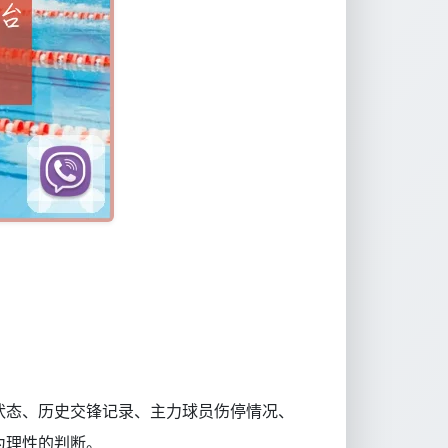
状态、历史交锋记录、主力球员伤停情况、
为理性的判断。