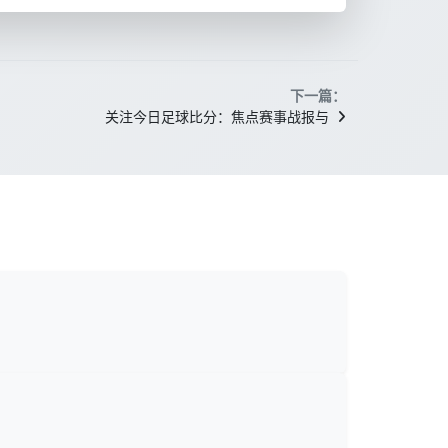
下一篇：
关注今日足球比分：焦点赛事战报与