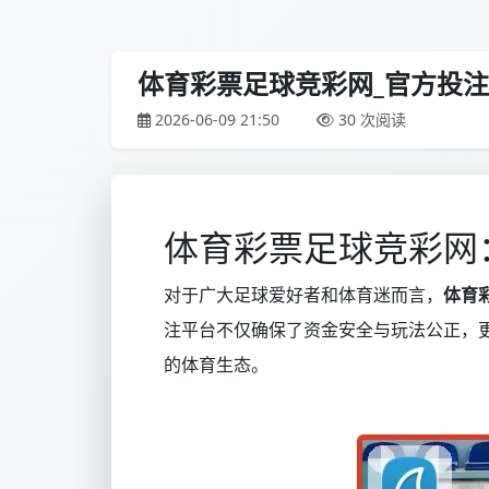
体育彩票足球竞彩网_官方投注
2026-06-09 21:50
30 次阅读
体育彩票足球竞彩网
对于广大足球爱好者和体育迷而言，
体育
注平台不仅确保了资金安全与玩法公正，
的体育生态。