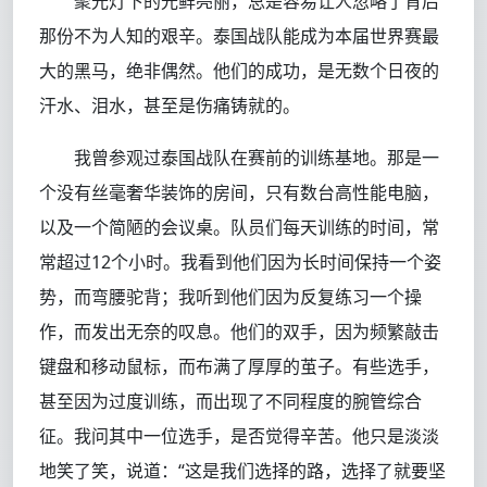
聚光灯下的光鲜亮丽，总是容易让人忽略了背后
那份不为人知的艰辛。泰国战队能成为本届世界赛最
大的黑马，绝非偶然。他们的成功，是无数个日夜的
汗水、泪水，甚至是伤痛铸就的。
我曾参观过泰国战队在赛前的训练基地。那是一
个没有丝毫奢华装饰的房间，只有数台高性能电脑，
以及一个简陋的会议桌。队员们每天训练的时间，常
常超过12个小时。我看到他们因为长时间保持一个姿
势，而弯腰驼背；我听到他们因为反复练习一个操
作，而发出无奈的叹息。他们的双手，因为频繁敲击
键盘和移动鼠标，而布满了厚厚的茧子。有些选手，
甚至因为过度训练，而出现了不同程度的腕管综合
征。我问其中一位选手，是否觉得辛苦。他只是淡淡
地笑了笑，说道：“这是我们选择的路，选择了就要坚