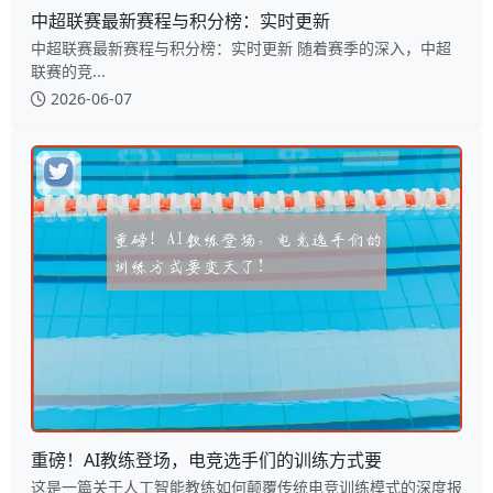
中超联赛最新赛程与积分榜：实时更新
中超联赛最新赛程与积分榜：实时更新 随着赛季的深入，中超
联赛的竞...
2026-06-07
重磅！AI教练登场，电竞选手们的训练方式要
这是一篇关于人工智能教练如何颠覆传统电竞训练模式的深度报