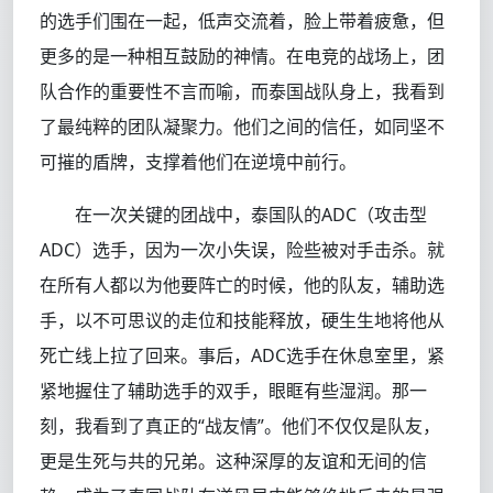
的选手们围在一起，低声交流着，脸上带着疲惫，但
更多的是一种相互鼓励的神情。在电竞的战场上，团
队合作的重要性不言而喻，而泰国战队身上，我看到
了最纯粹的团队凝聚力。他们之间的信任，如同坚不
可摧的盾牌，支撑着他们在逆境中前行。
在一次关键的团战中，泰国队的ADC（攻击型
ADC）选手，因为一次小失误，险些被对手击杀。就
在所有人都以为他要阵亡的时候，他的队友，辅助选
手，以不可思议的走位和技能释放，硬生生地将他从
死亡线上拉了回来。事后，ADC选手在休息室里，紧
紧地握住了辅助选手的双手，眼眶有些湿润。那一
刻，我看到了真正的“战友情”。他们不仅仅是队友，
更是生死与共的兄弟。这种深厚的友谊和无间的信