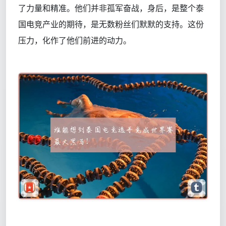
了力量和精准。他们并非孤军奋战，身后，是整个泰
国电竞产业的期待，是无数粉丝们默默的支持。这份
压力，化作了他们前进的动力。