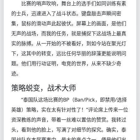
比赛的哨声吹响，舞台上的选手们如同训练有素
的士兵，迅速进入了战斗状态。键盘敲击声瞬间密
集，鼠标的滑动声此起彼伏。屏幕上的画面，是他们
无声的战场，而我的任务，就是捕捉下这战场上最真
实的脉搏。从一开始的不被看好，到如今站在聚光灯
下，这其中的转变，远比任何华丽的辞藻更能说明问
题。他们用行动证明，电竞的世界，从来不缺少奇
迹。
策略蜕变，战术大师
“泰国队这场比赛的BP（Ban/Pick，即禁用/选择
英雄）策略，实在太有针对性了！”评论席上传来一位
资深教练的声音，带着一丝难以置信的赞赏。我转过
头，看到他的脸上，写满了对细节的探究。确实，泰
国战队在本届赛事中，最大的亮点之一，便是他们出