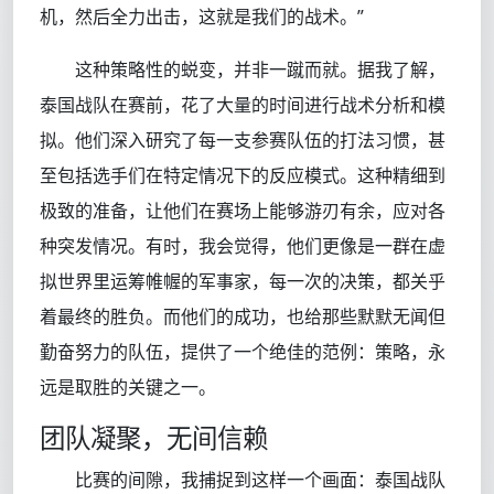
机，然后全力出击，这就是我们的战术。”
这种策略性的蜕变，并非一蹴而就。据我了解，
泰国战队在赛前，花了大量的时间进行战术分析和模
拟。他们深入研究了每一支参赛队伍的打法习惯，甚
至包括选手们在特定情况下的反应模式。这种精细到
极致的准备，让他们在赛场上能够游刃有余，应对各
种突发情况。有时，我会觉得，他们更像是一群在虚
拟世界里运筹帷幄的军事家，每一次的决策，都关乎
着最终的胜负。而他们的成功，也给那些默默无闻但
勤奋努力的队伍，提供了一个绝佳的范例：策略，永
远是取胜的关键之一。
团队凝聚，无间信赖
比赛的间隙，我捕捉到这样一个画面：泰国战队